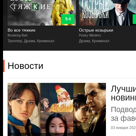
9.3
Острые козырьки
Барыги
Peaky Blinders
Narcos
Драма, Криминал
Биографический, Криминал, Др
Новости
Лучши
новин
Подвод
за фав
03 января 2025