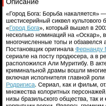
Описание
«Город Бога: Борьба накаляется» 
шестисерийный сиквел культового 
«
Город Бога
», который вышел в 200
несколько номинаций на «Оскар», 
многочисленные топы и обзавелся 
Постановщик оригинала
Фернанду
сериале на посту продюсера, а в р
расположился Али Муритибу. В акт
криминальной драмы вошли многие 
включая исполнителя главной рол
Родригиса
. Сериал, как и фильм, 
множества колоритных персонажей
низы бразильского общества, так и 
коррупции верхи. Являясь громким