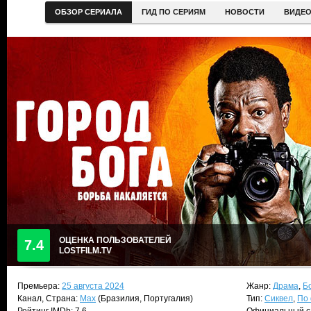
ОБЗОР СЕРИАЛА
ГИД ПО СЕРИЯМ
НОВОСТИ
ВИДЕ
ОЦЕНКА ПОЛЬЗОВАТЕЛЕЙ
7.4
LOSTFILM.TV
Премьера:
25 августа 2024
Жанр:
Драма
,
Б
Канал, Страна:
Max
(Бразилия, Португалия)
Тип:
Сиквел
,
По