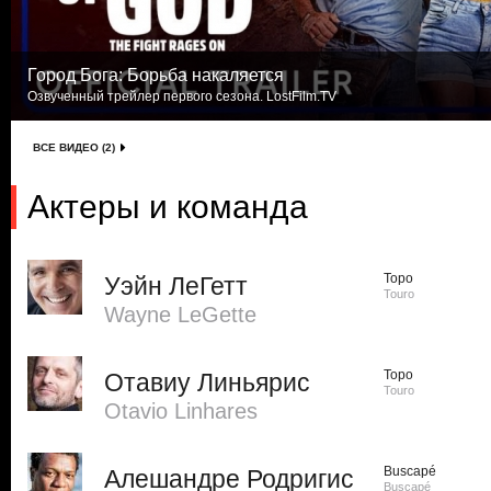
Город Бога: Борьба накаляется
Озвученный трейлер первого сезона. LostFilm.TV
ВСЕ ВИДЕО (2)
Актеры и команда
Торо
Уэйн ЛеГетт
Touro
Wayne LeGette
Торо
Отавиу Линьярис
Touro
Otavio Linhares
Buscapé
Алешандре Родригис
Buscapé