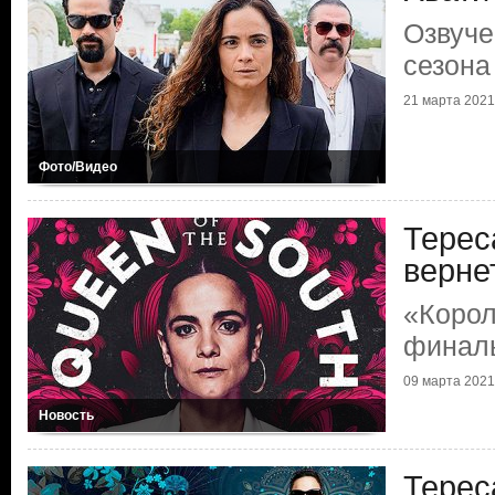
Озвуче
сезона
21 марта 2021 
Фото/Видео
Терес
верне
«Корол
финал
09 марта 2021 
Новость
Терес