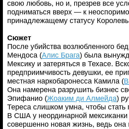
свою любовь, но и, презрев все усл
подниматься вверх — к неоспоримо
принадлежащему статусу Королевы
Сюжет
После убийства возлюбленного бед
Мендоса (
Алис Брага
) была вынуж
Мексику и затеряться в Техасе. Вск
предприимчивость девушки, ее при
местная наркобаронесса Камила (
В
Она намерена разрушить бизнес св
Эпифанио (
Жоаким ди Алмейда
) р
Тереса слишком умна, чтобы стать п
В США у неординарной мексиканки
совершенно новая жизнь, ведь она 