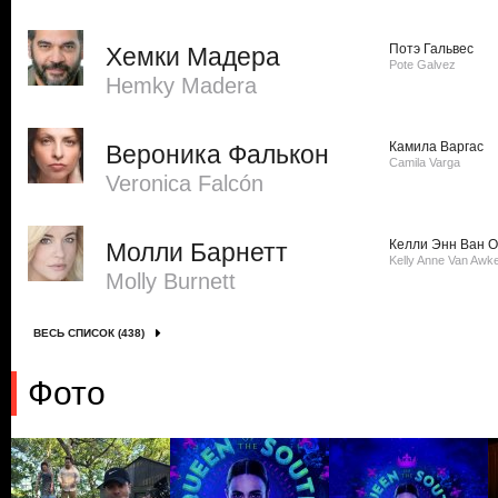
Потэ Гальвес
Хемки Мадера
Pote Galvez
Hemky Madera
Камила Варгас
Вероника Фалькон
Camila Varga
Veronica Falcón
Келли Энн Ван О
Молли Барнетт
Kelly Anne Van Awk
Molly Burnett
ВЕСЬ СПИСОК (438)
Фото