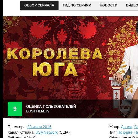
ОБЗОР СЕРИАЛА
ГИД ПО СЕРИЯМ
НОВОСТИ
ВИДЕ
ОЦЕНКА ПОЛЬЗОВАТЕЛЕЙ
9
LOSTFILM.TV
Премьера:
23 июня 2016
Жанр:
Драма
,
Б
Канал, Страна:
USA Network
(США)
Тип:
По книге
,
П