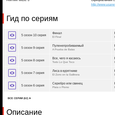
Рейтинг IMDb: 0
Официальный с
http://www.usan
Гид по сериям
Финал
5 сезон 10 серия
El Final
Пуленепробиваемый
5 сезон 9 серия
A Prueba de Balas
Все, чего я касаюсь
5 сезон 8 серия
Todo Lo Que Toco
Лиса в курятнике
5 сезон 7 серия
El Zorro en la Gallinera
Серебро или свинец
5 сезон 6 серия
Plata o Plomo
ВСЕ СЕРИИ (62)
Описание