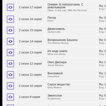
Оливия. В лаборатории. С
Ru:
1
2 сезон 17 серия
револьвером
Eng: 
Olivia. In the Lab. With the Revolver
Питер
Ru:
0
2 сезон 16 серия
Peter
Eng: 
Джэксонвиль
Ru:
0
2 сезон 15 серия
Jacksonville
Eng: 
Воскрешение Бишопа
Ru:
0
2 сезон 14 серия
The Bishop Revival
Eng: 
Из недр земли
Ru:
2
2 сезон 13 серия
What Lies Below
Eng: 
Окно Джохари
Ru:
1
2 сезон 12 серия
Johari Window
Eng: 
Внеземной
Ru:
1
2 сезон 11 серия
Unearthed
Eng: 
Серое вещество
Ru:
1
2 сезон 10 серия
Grey Matters
Eng: 
Змееголов
Ru:
0
2 сезон 9 серия
Snakehead
Eng: 