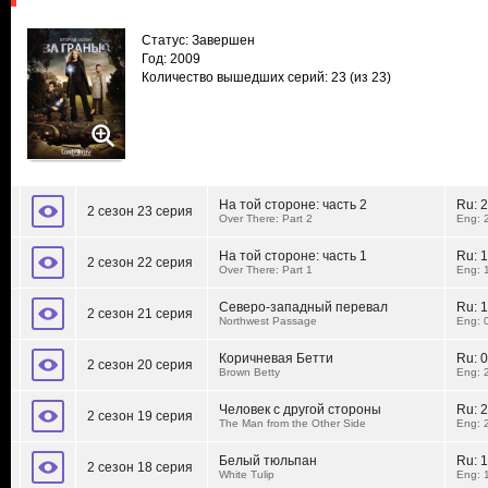
Статус: Завершен
Год: 2009
Количество вышедших серий: 23
(из 23)
На той стороне: часть 2
Ru:
2
2 сезон 23 серия
Over There: Part 2
Eng: 
На той стороне: часть 1
Ru:
1
2 сезон 22 серия
Over There: Part 1
Eng: 
Северо-западный перевал
Ru:
1
2 сезон 21 серия
Northwest Passage
Eng: 
Коричневая Бетти
Ru:
0
2 сезон 20 серия
Brown Betty
Eng: 
Человек с другой стороны
Ru:
2
2 сезон 19 серия
The Man from the Other Side
Eng: 
Белый тюльпан
Ru:
1
2 сезон 18 серия
White Tulip
Eng: 