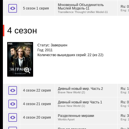
Мгновенный Объединитель
Ru:
0
5 сезон 1 серия
Мыслей Модель-11
Eng: 
Transilience Thought Unifier Model-11
4 сезон
Статус: Завершен
Год: 2011
Количество вышедших серий: 22
(из 22)
Дивный новый мир. Часть 2
Ru:
1
4 сезон 22 серия
Brave New World (2)
Eng: 
Дивный новый мир Часть 1
Ru:
0
4 сезон 21 серия
Brave New World (1)
Eng: 
Разделенные мирами
Ru:
3
4 сезон 20 серия
Worlds Apart
Eng: 