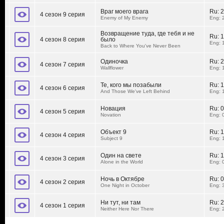
Враг моего врага
Ru:
2
4 сезон 9 серия
Enemy of My Enemy
Eng: 
Возвращение туда, где тебя и не
Ru:
1
4 сезон 8 серия
было
Eng: 
Back to Where You've Never Been
Одиночка
Ru:
2
4 сезон 7 серия
Wallflower
Eng: 
Те, кого мы позабыли
Ru:
1
4 сезон 6 серия
And Those We've Left Behind
Eng: 
Новация
Ru:
0
4 сезон 5 серия
Novation
Eng: 
Объект 9
Ru:
1
4 сезон 4 серия
Subject 9
Eng: 
Один на свете
Ru:
1
4 сезон 3 серия
Alone in the World
Eng: 
Ночь в Октябре
Ru:
0
4 сезон 2 серия
One Night in October
Eng: 
Ни тут, ни там
Ru:
2
4 сезон 1 серия
Neither Here Nor There
Eng: 