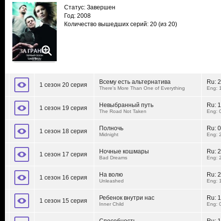
Статус: Завершен
Год: 2008
Количество вышедших серий: 20
(из 20)
Всему есть альтернатива
Ru:
2
1 сезон 20 серия
There's More Than One of Everything
Eng: 
Невыбранный путь
Ru:
1
1 сезон 19 серия
The Road Not Taken
Eng: 
Полночь
Ru:
0
1 сезон 18 серия
Midnight
Eng: 
Ночные кошмары
Ru:
2
1 сезон 17 серия
Bad Dreams
Eng: 
На волю
Ru:
2
1 сезон 16 серия
Unleashed
Eng: 
Ребенок внутри нас
Ru:
1
1 сезон 15 серия
Inner Child
Eng: 