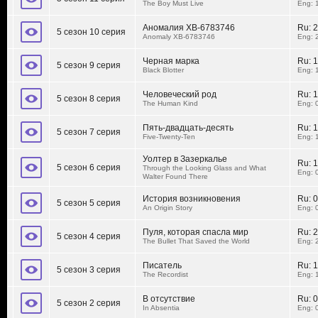
The Boy Must Live
Eng: 
Аномалия XB-6783746
Ru:
2
5 сезон 10 серия
Anomaly XB-6783746
Eng: 
Черная марка
Ru:
1
5 сезон 9 серия
Black Blotter
Eng: 
Человеческий род
Ru:
1
5 сезон 8 серия
The Human Kind
Eng: 
Пять-двадцать-десять
Ru:
1
5 сезон 7 серия
Five-Twenty-Ten
Eng: 
Уолтер в Зазеркалье
Ru:
1
5 сезон 6 серия
Through the Looking Glass and What
Eng: 
Walter Found There
История возникновения
Ru:
0
5 сезон 5 серия
An Origin Story
Eng: 
Пуля, которая спасла мир
Ru:
2
5 сезон 4 серия
The Bullet That Saved the World
Eng: 
Писатель
Ru:
1
5 сезон 3 серия
The Recordist
Eng: 
В отсутствие
Ru:
0
5 сезон 2 серия
In Absentia
Eng: 