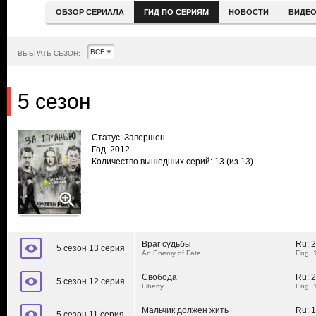
ОБЗОР СЕРИАЛА
ГИД ПО СЕРИЯМ
НОВОСТИ
ВИДЕ
ВЫБРАТЬ СЕЗОН:
5 сезон
Статус: Завершен
Год: 2012
Количество вышедших серий: 13
(из 13)
Враг судьбы
Ru:
2
5 сезон 13 серия
An Enemy of Fate
Eng: 
Свобода
Ru:
2
5 сезон 12 серия
Liberty
Eng: 
Мальчик должен жить
Ru:
1
5 сезон 11 серия