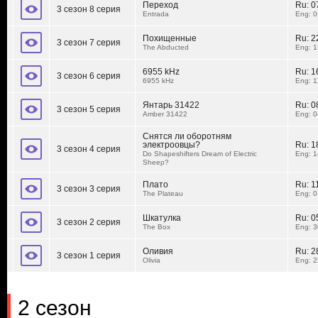
Переход
Ru:
0
3 сезон 8 серия
Entrada
Eng: 0
Похищенные
Ru:
2
3 сезон 7 серия
The Abducted
Eng: 1
6955 kHz
Ru:
1
3 сезон 6 серия
6955 kHz
Eng: 1
Янтарь 31422
Ru:
0
3 сезон 5 серия
Amber 31422
Eng: 0
Снятся ли оборотням
электроовцы?
Ru:
1
3 сезон 4 серия
Do Shapeshifters Dream of Electric
Eng: 1
Sheep?
Плато
Ru:
1
3 сезон 3 серия
The Plateau
Eng: 0
Шкатулка
Ru:
0
3 сезон 2 серия
The Box
Eng: 3
Оливия
Ru:
2
3 сезон 1 серия
Olivia
Eng: 2
2 сезон