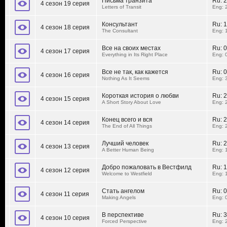
Письма транзита
Ru:
2
4 сезон 19 серия
Letters of Transit
Eng: 
Консультант
Ru:
1
4 сезон 18 серия
The Consultant
Eng: 
Все на своих местах
Ru:
0
4 сезон 17 серия
Everything in Its Right Place
Eng: 
Все не так, как кажется
Ru:
0
4 сезон 16 серия
Nothing As It Seems
Eng: 
Короткая история о любви
Ru:
2
4 сезон 15 серия
A Short Story About Love
Eng: 
Конец всего и вся
Ru:
2
4 сезон 14 серия
The End of All Things
Eng: 
Лучший человек
Ru:
2
4 сезон 13 серия
A Better Human Being
Eng: 
Добро пожаловать в Вестфилд
Ru:
1
4 сезон 12 серия
Welcome to Westfield
Eng: 
Стать ангелом
Ru:
0
4 сезон 11 серия
Making Angels
Eng: 
В перспективе
Ru:
3
4 сезон 10 серия
Forced Perspective
Eng: 