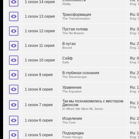
Способность
Ru:
1
1 сезон 14 серия
Ability
Eng: 
Трансформация
Ru:
0
1 сезон 13 серия
The Transformation
Eng: 
Пустая голова
Ru:
3
1 сезон 12 серия
The No-Brainer
Eng: 
В путах
Ru:
2
1 сезон 11 серия
Bound
Eng: 
Сейф
Ru:
0
1 сезон 10 серия
Safe
Eng: 
В глубинах сознания
Ru:
2
1 сезон 9 серия
The Dreamscape
Eng: 
Уравнение
Ru:
1
1 сезон 8 серия
The Equation
Eng: 
Так мы познакомились с мистером
Ru:
1
1 сезон 7 серия
Джонсом
Eng: 
In Which We Meet Mr. Jones
Исцеление
Ru:
2
1 сезон 6 серия
The Cure
Eng: 
Подзарядка
Ru:
1
1 сезон 5 серия
Power Hungry
Eng: 