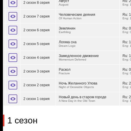
Август
Ru:
2
2 сезон 8 серия
August
Eng: 
Человеческие деяния
Ru:
1
2 сезон 7 серия
Of Human Action
Eng: 
Землянин
Ru:
0
2 сезон 6 серия
Earthling
Eng: 
Логика сна
Ru:
1
2 сезон 5 серия
Dream Logic
Eng: 
Замедленное движение
Ru:
1
2 сезон 4 серия
Momentum Deferred
Eng: 
Раскол
Ru:
0
2 сезон 3 серия
Fracture
Eng: 
Ночь Желанного Улова
Ru:
2
2 сезон 2 серия
Night of Desirable Objects
Eng: 
Новый день в старом городе
Ru:
2
2 сезон 1 серия
A New Day in the Old Town
Eng: 
1 сезон