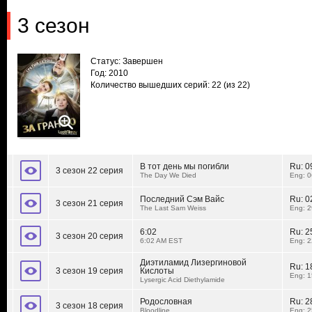
3 сезон
Статус: Завершен
Год: 2010
Количество вышедших серий: 22
(из 22)
В тот день мы погибли
Ru:
0
3 сезон 22 серия
The Day We Died
Eng: 0
Последний Сэм Вайc
Ru:
0
3 сезон 21 серия
The Last Sam Weiss
Eng: 2
6:02
Ru:
2
3 сезон 20 серия
6:02 AM EST
Eng: 2
Диэтиламид Лизергиновой
Ru:
1
3 сезон 19 серия
Кислоты
Eng: 1
Lysergic Acid Diethylamide
Родословная
Ru:
2
3 сезон 18 серия
Bloodline
Eng: 2