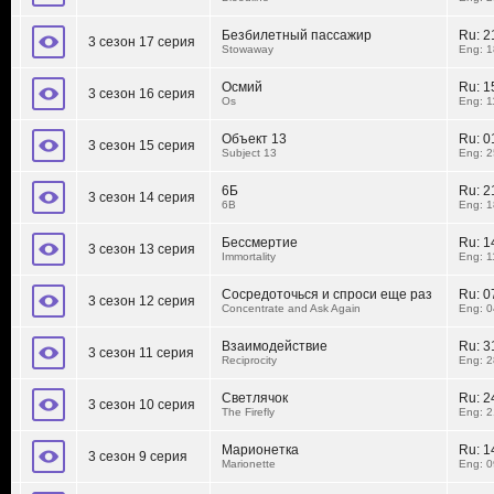
Безбилетный пассажир
Ru:
2
3 сезон 17 серия
Stowaway
Eng: 1
Осмий
Ru:
1
3 сезон 16 серия
Os
Eng: 1
Объект 13
Ru:
0
3 сезон 15 серия
Subject 13
Eng: 2
6Б
Ru:
2
3 сезон 14 серия
6B
Eng: 1
Бессмертие
Ru:
1
3 сезон 13 серия
Immortality
Eng: 1
Сосредоточься и спроси еще раз
Ru:
0
3 сезон 12 серия
Concentrate and Ask Again
Eng: 0
Взаимодействие
Ru:
3
3 сезон 11 серия
Reciprocity
Eng: 2
Светлячок
Ru:
2
3 сезон 10 серия
The Firefly
Eng: 2
Марионетка
Ru:
1
3 сезон 9 серия
Marionette
Eng: 0